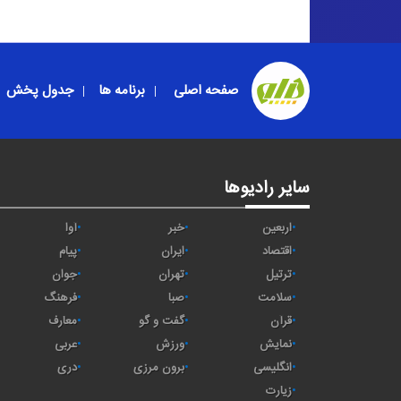
صفحه اصلی
برنامه ها
جدول پخش
سایر رادیوها
اربعین
خبر
آوا
اقتصاد
ايران
پیام
ترتیل
تهران
جوان
سلامت
صبا
فرهنگ
قرآن
گفت و گو
معارف
نمایش
ورزش
عربی
انگلیسی
برون مرزی
دری
زیارت