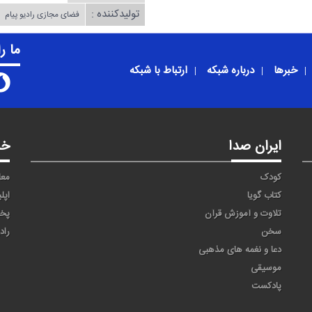
تولیدکننده :
فضای مجازی رادیو پیام
ما ر
خبرها
درباره شبکه
ارتباط با شبکه
ایران صدا
خد
کودک
معا
کتاب گویا
اپل
تلاوت و آموزش قرآن
پخ
سخن
راد
دعا و نغمه های مذهبی
موسیقی
پادکست