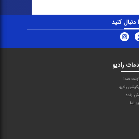
ا دنبال کنید
مات رادیو
ونت صدا
یکیشن رادیو
ش زنده
یو نما