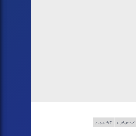
ت_اخیر_ایران
#رادیو_پیام