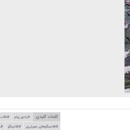
کلمات کلیدی:
#رادیو_پیام
#تالاب_
#فلامینگوهای_صورتی‌پَر
#فلامینگو
#را