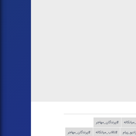
میانكاله
#پرندگان_مهاجر
دیو_پیام
#تالاب_میانكاله
#پرندگان_مهاجر