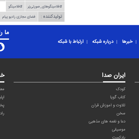
#فلامینگوهای_صورتی‌پَر
#فلامینگو
تولیدکننده :
فضای مجازی رادیو پیام
ما ر
خبرها
درباره شبکه
ارتباط با شبکه
ایران صدا
خد
کودک
معا
کتاب گویا
اپل
تلاوت و آموزش قرآن
پخ
سخن
راد
دعا و نغمه های مذهبی
موسیقی
پادکست