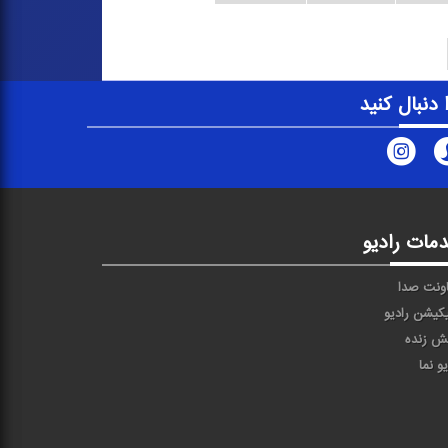
ا دنبال کنید
مات رادیو
ونت صدا
یکیشن رادیو
ش زنده
یو نما