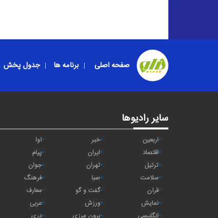
صفحه اصلی
برنامه ها
جدول پخش
سایر رادیوها
اربعین
خبر
آوا
اقتصاد
ايران
پیام
ترتیل
تهران
جوان
سلامت
صبا
فرهنگ
قرآن
گفت و گو
معارف
نمایش
ورزش
عربی
انگلیسی
برون مرزی
دری