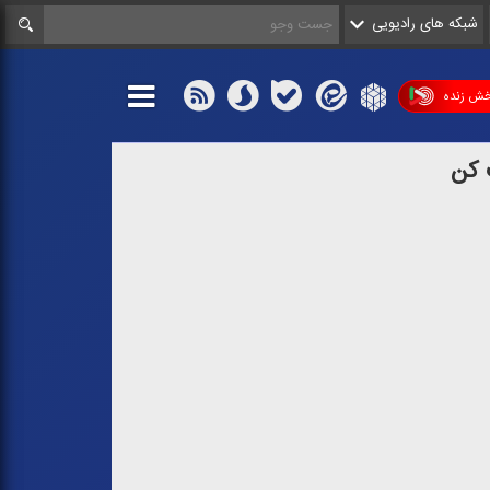
شبکه های رادیویی
ش زنده
 كن