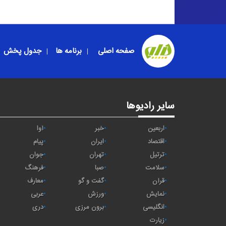
صفحه اصلی
برنامه ها
جدول پخش
سایر رادیوها
اربعین
خبر
آوا
اقتصاد
ايران
پیام
ترتیل
تهران
جوان
سلامت
صبا
فرهنگ
قرآن
گفت و گو
معارف
نمایش
ورزش
عربی
انگلیسی
برون مرزی
دری
زیارت