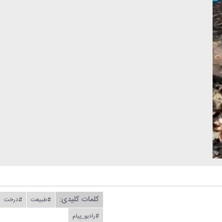
کلمات کلیدی:
#طبیعت
#درخت
#رادیو_پیام