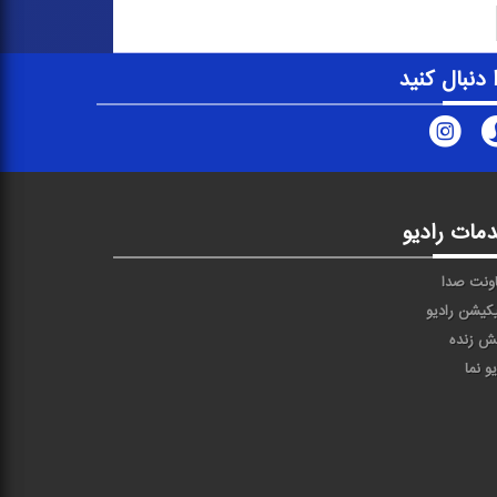
ا دنبال کنید
مات رادیو
ونت صدا
یکیشن رادیو
ش زنده
یو نما