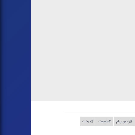
#رادیو_پیام
#طبیعت
#درخت