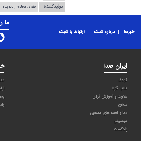
تولیدکننده :
فضای مجازی رادیو پیام
ما ر
خبرها
درباره شبکه
ارتباط با شبکه
ایران صدا
خد
کودک
معا
کتاب گویا
اپل
تلاوت و آموزش قرآن
پخ
سخن
راد
دعا و نغمه های مذهبی
موسیقی
پادکست