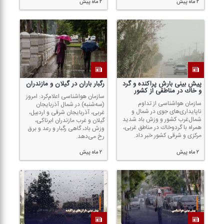
۲ ماه پیش
۲ ماه پیش
پیش بینی بارش پراكنده و گرد
رگبار باران در گیلان و مازندران
و خاك در مناطقی از كشور
سازمان هواشناسی اعلام‌كرد: امروز
سازمان هواشناسی از تداوم
(سه‌شنبه) در شمال آذربایجان
ناپایداری‌های جوی در شمال و
غربی، آذربایجان شرقی و اردبیل،
شمال‌غرب كشور و وزش باد شدید
گیلان و غرب مازندران ابرناكی،
همراه با گردوخاك در مناطق غربی،
وزش باد، گاهی رگبار و رعد و برق
مركزی و شرقی كشور خبر داد.
رخ می‌دهد.
۲ ماه پیش
۲ ماه پیش