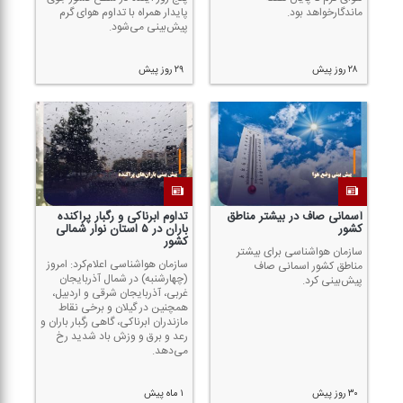
ماندگارخواهد بود.
پایدار همراه با تداوم هوای گرم
پیش‌بینی می‌شود.
۲۸ روز پیش
۲۹ روز پیش
آسمانی صاف در بیشتر مناطق
تداوم ابرناكی و رگبار پراكنده
كشور
باران در ۵ استان نوار شمالی
كشور
سازمان هواشناسی برای بیشتر
سازمان هواشناسی اعلام‌كرد: امروز
مناطق كشور اسمانی صاف
(چهارشنبه) در شمال آذربایجان
پیش‌بینی كرد.
غربی، آذربایجان شرقی و اردبیل،
همچنین در گیلان و برخی نقاط
مازندران ابرناكی، گاهی رگبار باران و
رعد و برق و وزش باد شدید رخ
می‌دهد.
۳۰ روز پیش
۱ ماه پیش