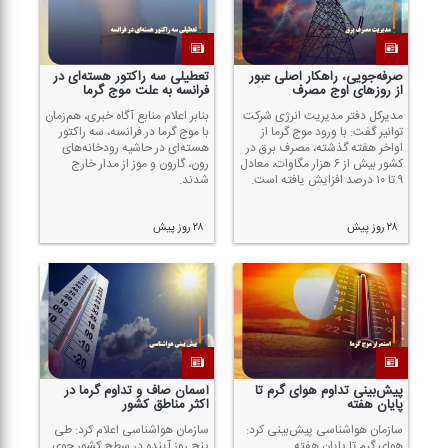
صرفه‌جویی، راهكار اصلی عبور
تعطیلی سه راكتور هسته‌ای در
از روز‌های اوج مصرف
فرانسه به علت موج گرما
مدیركل دفتر مدیریت انرژی شركت
بنابر اعلام منابع آگاه خبری، هم‌زمان
توانیر گفت: با ورود موج گرما از
با موج گرما در فرانسه، سه راكتور
اواخر هفته گذشته، مصرف برق در
هسته‌ای در حاشیه رودخانه‌های
كشور بیش از ۶ هزار مگاوات، معادل
رون، گارون و موز از مدار خارج
۹ تا ۱۰ درصد افزایش یافته است.
شدند.
۲۸ روز پیش
۲۸ روز پیش
پیش‌بینی تداوم هوای گرم تا
آسمان صاف و تداوم گرما در
پایان هفته
اكثر مناطق كشور
سازمان هواشناسی پیش‌بینی كرد:
سازمان هواشناسی اعلام كرد: طی
هوای گرم تا پایان هفته
پنج روز آینده در سطح كشور جوی