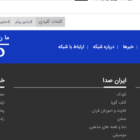
کلمات کلیدی:
#رادیو_پیام
#عناوین
ما ر
خبرها
درباره شبکه
ارتباط با شبکه
ایران صدا
خد
کودک
معا
کتاب گویا
اپل
تلاوت و آموزش قرآن
پخ
سخن
راد
دعا و نغمه های مذهبی
موسیقی