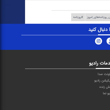
_روزنامه‌های_امروز
#روزنامه
ا دنبال کنید
مات رادیو
ونت صدا
یکیشن رادیو
ش زنده
یو نما