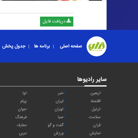
دریافت فایل
صفحه اصلی
برنامه ها
جدول پخش
سایر رادیوها
اربعین
خبر
آوا
اقتصاد
ايران
پیام
ترتیل
تهران
جوان
سلامت
صبا
فرهنگ
قرآن
گفت و گو
معارف
نمایش
ورزش
عربی