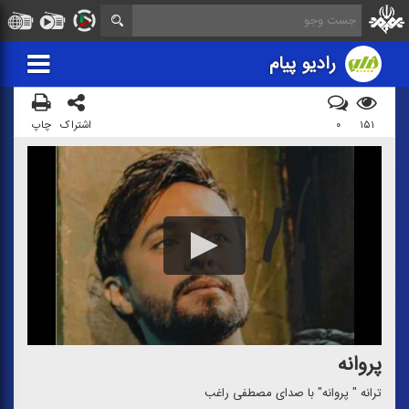
رادیو پیام
۱۵۱
۰
اشتراک
چاپ
پروانه
ترانه " پروانه" با صدای مصطفی راغب