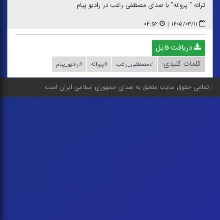
ترانه " پروانه" با صدای مصطفی راغب در رادیو پیام
۰۴:۵۲
|
۱۴۰۵/۰۳/۱۱
دریافت فایل
کلمات کلیدی:
#مصطفی_راغب
#پروانه
#رادیو_پیام
تمامی حقوق سایت متعلق به صدای جمهوری اسلامی ایران است