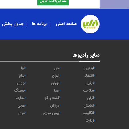
دریافت فایل
صفحه اصلی
برنامه ها
جدول پخش
سایر رادیوها
اربعین
خبر
آوا
اقتصاد
ايران
پیام
ترتیل
تهران
جوان
سلامت
صبا
فرهنگ
قرآن
گفت و گو
معارف
نمایش
ورزش
عربی
انگلیسی
برون مرزی
دری
زیارت