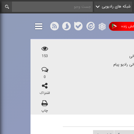
شبکه های رادیویی
ش زنده
نی
153
ی رادیو پیام
0
اشتراک
چاپ