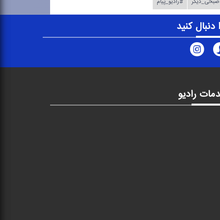
بحی_دیگر
#رادیو_پیام
ا دنبال کنید
مات رادیو