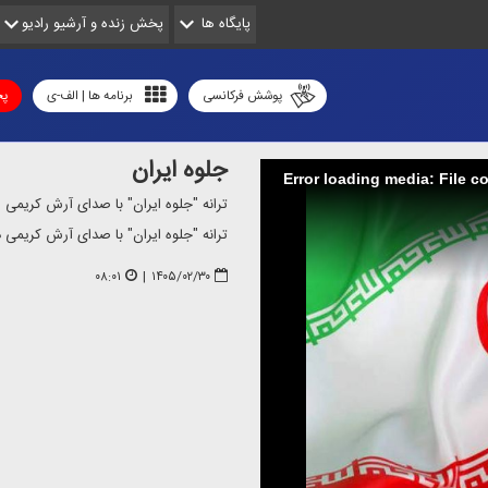
پایگاه ها
پخش زنده و آرشیو رادیو
پوشش فرکانسی
برنامه ها | الف-ی
پخ
جلوه ایران
Error loading media: File c
ترانه "جلوه ایران" با صدای آرش كریمی
ترانه "جلوه ایران" با صدای آرش كریمی در
۰۸:۰۱
|
۱۴۰۵/۰۲/۳۰