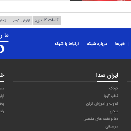
کلمات کلیدی:
#آرش_كریمی
#جلوه
ما ر
خبرها
درباره شبکه
ارتباط با شبکه
ایران صدا
خد
کودک
معا
کتاب گویا
اپل
تلاوت و آموزش قرآن
پخ
سخن
راد
دعا و نغمه های مذهبی
موسیقی