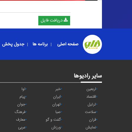
دریافت فایل
صفحه اصلی
برنامه ها
جدول پخش
سایر رادیوها
اربعین
خبر
آوا
اقتصاد
ايران
پیام
ترتیل
تهران
جوان
سلامت
صبا
فرهنگ
قرآن
گفت و گو
معارف
نمایش
ورزش
عربی