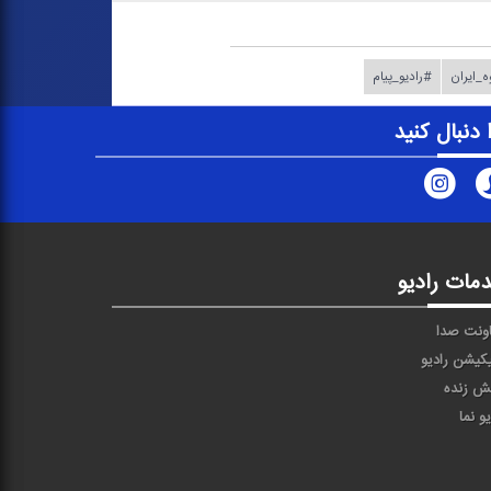
_ایران
#رادیو_پیام
ا دنبال کنید
مات رادیو
ونت صدا
یکیشن رادیو
ش زنده
یو نما