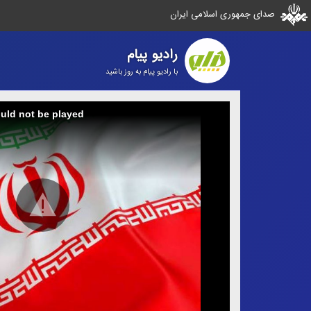
صدای جمهوری اسلامی ایران
رادیو پیام
با رادیو پیام به روز باشید
ould not be played